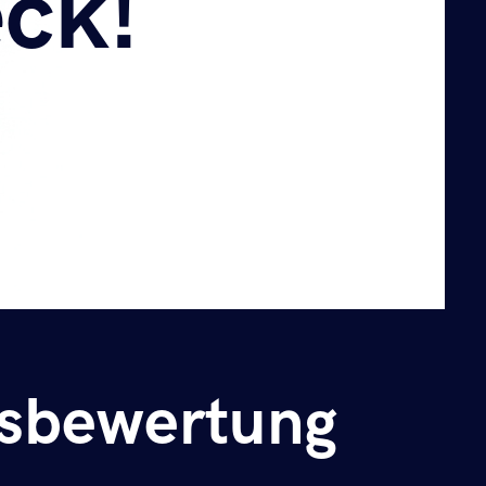
ck!
ck!
dsbewertung