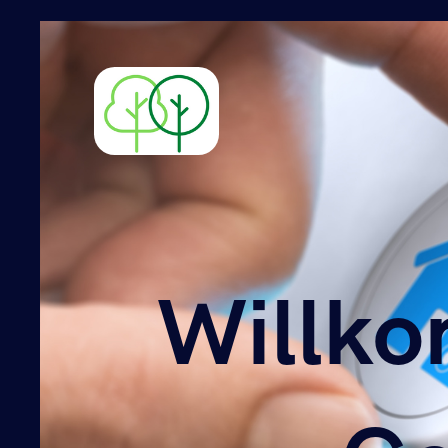
Willko
Willko