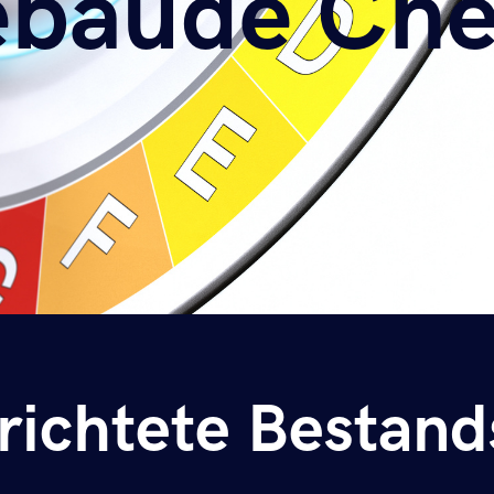
bäude Che
bäude Che
richtete Bestan