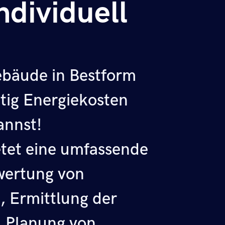
Individuell
ebäude in Bestform
itig Energiekosten
annst!
tet eine umfassende
wertung von
 Ermittlung der
, Planung von