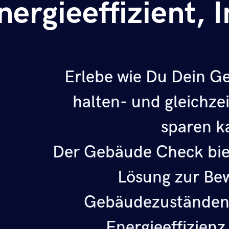
nergieeffizient, 
Erlebe wie Du Dein G
halten- und gleichze
sparen k
Der Gebäude Check bie
Lösung zur Be
Gebäudezuständen,
Energieeffizienz