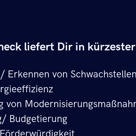
ck liefert Dir in kürzester
/ Erkennen von Schwachstelle
gieeffizienz
ung von Modernisierungsmaßna
/ Budgetierung
 Förderwürdigkeit