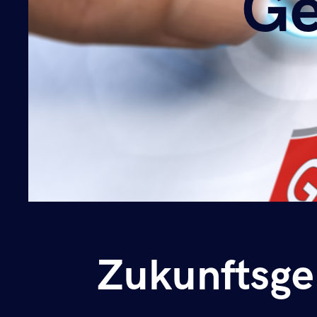
Ge
Ge
Zukunftsge